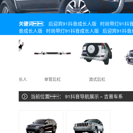
关键词：
后迎宾91抖音成长人版
时尚带灯91抖
音成长人版
时尚带灯91抖音成长人版
后迎宾91抖
1抖音成长人
单管后杠
澳式后杠
优
版
当前位置：
91抖音导航展示
»
吉普车系