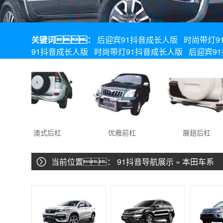
关键词：
后迎宾91抖音成长人版
时尚带灯9
91抖音成长人版
时尚带灯91抖音成长人版
后迎宾9
澳式后杠
优雅前杠
展翅后杠
当前位置：
91抖音导航展示
»
本田车系