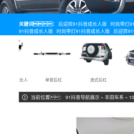
关键词：
后迎宾91抖音成长人版
时尚带灯9
91抖音成长人版
时尚带灯91抖音成长人版
后迎宾9
1抖音成长人
单管后杠
澳式后杠
优
版
当前位置：
91抖音导航展示
»
丰田车系
»
1